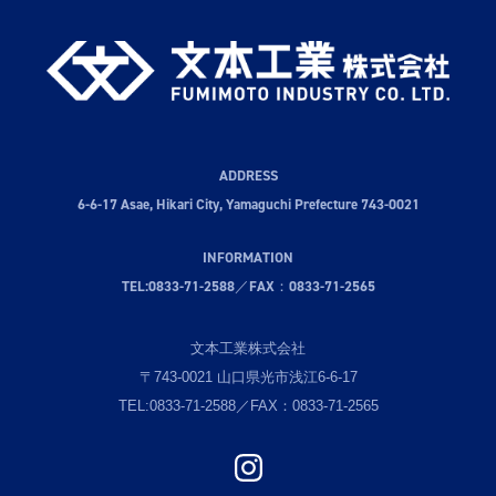
ADDRESS
6-6-17 Asae, Hikari City, Yamaguchi Prefecture 743-0021
INFORMATION
TEL:
0833-71-2588
／FAX：0833-71-2565
文本工業株式会社
〒743-0021 山口県光市浅江6-6-17
TEL:
0833-71-2588
／FAX：0833-71-2565